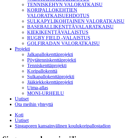
TENNISKEHYN VALORATKAISU
KORIPALLOKEHTIEN
VALORATKAISUEHDOTUS
SULKAPYLIKOHTAINEN VALORATKAISU
BASEBALLIKENTTÄVALARATKAISU
KIEKIKENTTÄVALAISTUS
RUGBY FIELD -VALAISTUS
GOLFIRADAN VALORATKAISU
Projekti
Jalkapallokenttäprojekti
Pöytätenniskenttäprojekti
Tenniskenttäprojekti
Koripallokenttä
Sulkapallokenttäprojekti
Jääkiekkokenttäprojekti
Uima-allas
MONI-URHEILU
Uutiset
Ota meihin yhteyttä
Koti
Uutiset
Singaporen kansainvälinen koulukoripallostadion