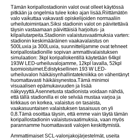
Tämän koripallostadionin valot ovat olleet käytössä
pitkään ja ongelmia tulee koko ajan lisää.Riittämätön
valo vaikuttaa vakavasti opiskelijoiden normaaliin
urheilutoimintaan.Siksi stadionin valot on päivitettävä
täysin vastaamaan päivittäisiä harjoitus- ja
kilpailutarpeita.Stadionin valaistusvaatimuksia varten:
stadionin keskimääräinen vaakavalaistus on
500Luxia ja 300Luxia, suunnittelijamme ovat tehneet
koripallostadionille sopivan ammattivalaistuksen
simulaation: 3kpl koripallokentillä käytetään 64kpl
193W LED-urheiluvalojamme, 12kpl lavalla, 52kpl
tuomioistuimet.Edistyksellinen 193 W LED-
urheiluvalon häikäisynhallintatekniikka on vähentänyt
huomattavasti häikäisynestoa.Tämä minimoi
visuaalisen epämukavuuden ja lisää
näkyvyyttä.Asennetusta stadionista voidaan nähdä,
että tällä stadionilla ei ole selvää mustaa varjoa ja
kirkkaus on korkea, valaistus on tasaista,
vaakasuuntaisen valaistuksen tasaisuus on yli
0,8.Tämä osoittaa täysin, että emme vain täytä tämän
koripallostadionin valaistusvaatimuksia, vaan myös
parannamme huomattavasti valojen keskittymistä.
Ammattimaiset SCL-valonjakojärjestelmät, useita