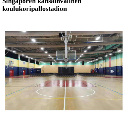
Singaporen kansainvälinen
koulukoripallostadion