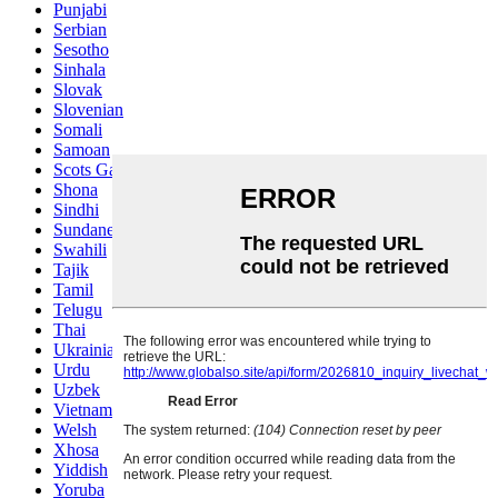
Punjabi
Serbian
Sesotho
Sinhala
Slovak
Slovenian
Somali
Samoan
Scots Gaelic
Shona
Sindhi
Sundanese
Swahili
Tajik
Tamil
Telugu
Thai
Ukrainian
Urdu
Uzbek
Vietnamese
Welsh
Xhosa
Yiddish
Yoruba