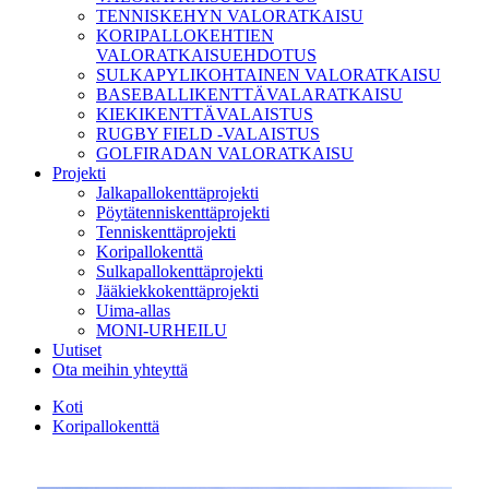
TENNISKEHYN VALORATKAISU
KORIPALLOKEHTIEN
VALORATKAISUEHDOTUS
SULKAPYLIKOHTAINEN VALORATKAISU
BASEBALLIKENTTÄVALARATKAISU
KIEKIKENTTÄVALAISTUS
RUGBY FIELD -VALAISTUS
GOLFIRADAN VALORATKAISU
Projekti
Jalkapallokenttäprojekti
Pöytätenniskenttäprojekti
Tenniskenttäprojekti
Koripallokenttä
Sulkapallokenttäprojekti
Jääkiekkokenttäprojekti
Uima-allas
MONI-URHEILU
Uutiset
Ota meihin yhteyttä
Koti
Koripallokenttä