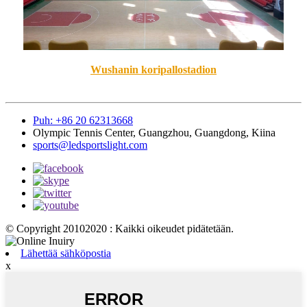
Wushanin koripallostadion
Puh: +86 20 62313668
Olympic Tennis Center, Guangzhou, Guangdong, Kiina
sports@ledsportslight.com
© Copyright 20102020 : Kaikki oikeudet pidätetään.
Lähettää sähköpostia
x