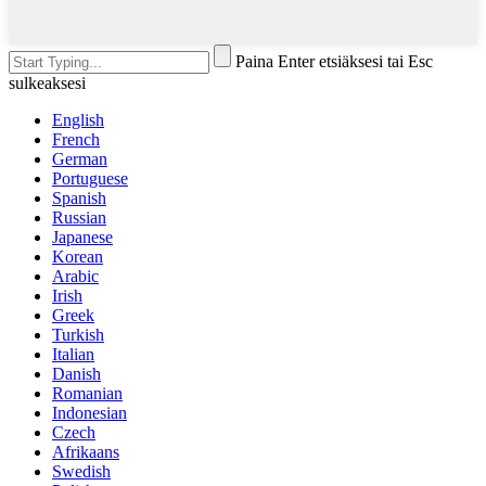
Paina Enter etsiäksesi tai Esc
sulkeaksesi
English
French
German
Portuguese
Spanish
Russian
Japanese
Korean
Arabic
Irish
Greek
Turkish
Italian
Danish
Romanian
Indonesian
Czech
Afrikaans
Swedish