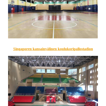
Singaporen kansainvälinen koulukoripallostadion