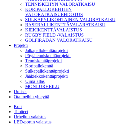
TENNISKEHYN VALORATKAISU
KORIPALLOKEHTIEN
VALORATKAISUEHDOTUS
SULKAPYLIKOHTAINEN VALORATKAISU
BASEBALLIKENTTÄVALARATKAISU
KIEKIKENTTÄVALAISTUS
RUGBY FIELD -VALAISTUS
GOLFIRADAN VALORATKAISU
Projekti
Jalkapallokenttäprojekti
Pöytätenniskenttäprojekti
Tenniskenttäprojekti
Koripallokenttä
Sulkapallokenttäprojekti
Jääkiekkokenttäprojekti
Uima-allas
MONI-URHEILU
Uutiset
Ota meihin yhteyttä
Koti
Tuotteet
Urheilun valaistus
LED-portin valaistus