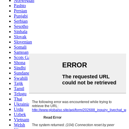
Norwegian
Pashto
Persian
Punjabi
Serbian
Sesotho
Sinhala
Slovak
Slovenian
Somali
Samoan
Scots Gaelic
Shona
Sindhi
Sundanese
Swahili
Tajik
Tamil
Telugu
Thai
Ukrainian
Urdu
Uzbek
Vietnamese
Welsh