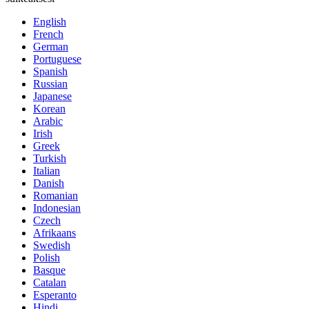
English
French
German
Portuguese
Spanish
Russian
Japanese
Korean
Arabic
Irish
Greek
Turkish
Italian
Danish
Romanian
Indonesian
Czech
Afrikaans
Swedish
Polish
Basque
Catalan
Esperanto
Hindi