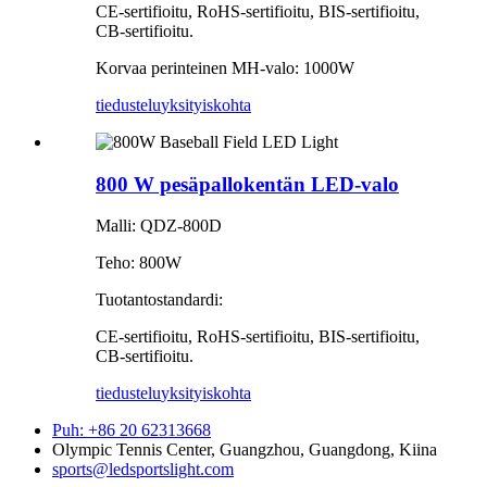
CE-sertifioitu, RoHS-sertifioitu, BIS-sertifioitu,
CB-sertifioitu.
Korvaa perinteinen MH-valo: 1000W
tiedustelu
yksityiskohta
800 W pesäpallokentän LED-valo
Malli: QDZ-800D
Teho: 800W
Tuotantostandardi:
CE-sertifioitu, RoHS-sertifioitu, BIS-sertifioitu,
CB-sertifioitu.
tiedustelu
yksityiskohta
Puh: +86 20 62313668
Olympic Tennis Center, Guangzhou, Guangdong, Kiina
sports@ledsportslight.com