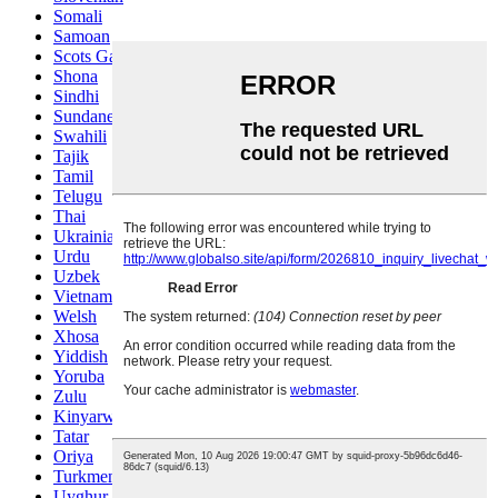
Somali
Samoan
Scots Gaelic
Shona
Sindhi
Sundanese
Swahili
Tajik
Tamil
Telugu
Thai
Ukrainian
Urdu
Uzbek
Vietnamese
Welsh
Xhosa
Yiddish
Yoruba
Zulu
Kinyarwanda
Tatar
Oriya
Turkmen
Uyghur