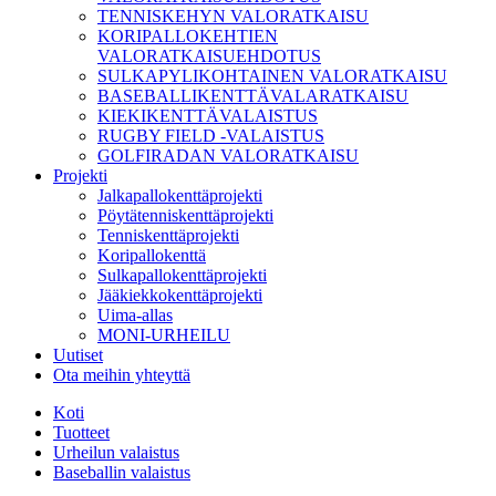
TENNISKEHYN VALORATKAISU
KORIPALLOKEHTIEN
VALORATKAISUEHDOTUS
SULKAPYLIKOHTAINEN VALORATKAISU
BASEBALLIKENTTÄVALARATKAISU
KIEKIKENTTÄVALAISTUS
RUGBY FIELD -VALAISTUS
GOLFIRADAN VALORATKAISU
Projekti
Jalkapallokenttäprojekti
Pöytätenniskenttäprojekti
Tenniskenttäprojekti
Koripallokenttä
Sulkapallokenttäprojekti
Jääkiekkokenttäprojekti
Uima-allas
MONI-URHEILU
Uutiset
Ota meihin yhteyttä
Koti
Tuotteet
Urheilun valaistus
Baseballin valaistus