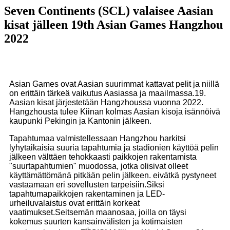
Seven Continents (SCL) valaisee Aasian
kisat jälleen 19th Asian Games Hangzhou
2022
Asian Games ovat Aasian suurimmat kattavat pelit ja niillä
on erittäin tärkeä vaikutus Aasiassa ja maailmassa.19.
Aasian kisat järjestetään Hangzhoussa vuonna 2022.
Hangzhousta tulee Kiinan kolmas Aasian kisoja isännöivä
kaupunki Pekingin ja Kantonin jälkeen.
Tapahtumaa valmistellessaan Hangzhou harkitsi
lyhytaikaisia ​​suuria tapahtumia ja stadionien käyttöä pelin
jälkeen välttäen tehokkaasti paikkojen rakentamista
"suurtapahtumien" muodossa, jotka olisivat olleet
käyttämättömänä pitkään pelin jälkeen. eivätkä pystyneet
vastaamaan eri sovellusten tarpeisiin.Siksi
tapahtumapaikkojen rakentaminen ja LED-
urheiluvalaistus ovat erittäin korkeat
vaatimukset.Seitsemän maanosaa, joilla on täysi
kokemus suurten kansainvälisten ja kotimaisten