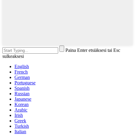
Paina Enter etsiäksesi tai Esc
sulkeaksesi
English
French
German
Portuguese
Spanish
Russian
Japanese
Korean
Arabic
Irish
Greek
Turkish
Italian