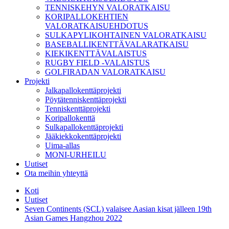
TENNISKEHYN VALORATKAISU
KORIPALLOKEHTIEN
VALORATKAISUEHDOTUS
SULKAPYLIKOHTAINEN VALORATKAISU
BASEBALLIKENTTÄVALARATKAISU
KIEKIKENTTÄVALAISTUS
RUGBY FIELD -VALAISTUS
GOLFIRADAN VALORATKAISU
Projekti
Jalkapallokenttäprojekti
Pöytätenniskenttäprojekti
Tenniskenttäprojekti
Koripallokenttä
Sulkapallokenttäprojekti
Jääkiekkokenttäprojekti
Uima-allas
MONI-URHEILU
Uutiset
Ota meihin yhteyttä
Koti
Uutiset
Seven Continents (SCL) valaisee Aasian kisat jälleen 19th
Asian Games Hangzhou 2022