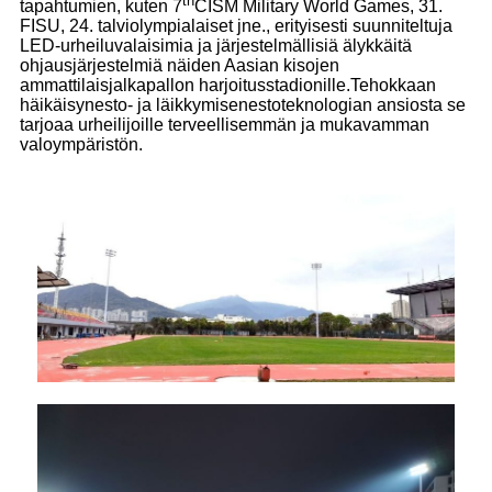
th
tapahtumien, kuten 7
CISM Military World Games, 31.
FISU, 24. talviolympialaiset jne., erityisesti suunniteltuja
LED-urheiluvalaisimia ja järjestelmällisiä älykkäitä
ohjausjärjestelmiä näiden Aasian kisojen
ammattilaisjalkapallon harjoitusstadionille.Tehokkaan
häikäisynesto- ja läikkymisenestoteknologian ansiosta se
tarjoaa urheilijoille terveellisemmän ja mukavamman
valoympäristön.