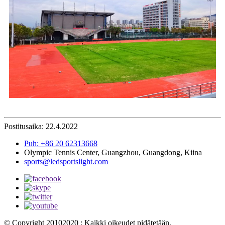
Postitusaika: 22.4.2022
Puh: +86 20 62313668
Olympic Tennis Center, Guangzhou, Guangdong, Kiina
sports@ledsportslight.com
© Copyright 20102020 : Kaikki oikeudet pidätetään.