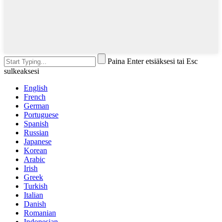
Paina Enter etsiäksesi tai Esc
sulkeaksesi
English
French
German
Portuguese
Spanish
Russian
Japanese
Korean
Arabic
Irish
Greek
Turkish
Italian
Danish
Romanian
Indonesian