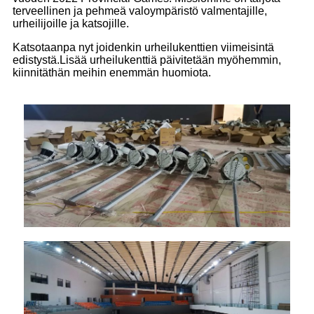
terveellinen ja pehmeä valoympäristö valmentajille,
urheilijoille ja katsojille.
Katsotaanpa nyt joidenkin urheilukenttien viimeisintä
edistystä.Lisää urheilukenttiä päivitetään myöhemmin,
kiinnitäthän meihin enemmän huomiota.