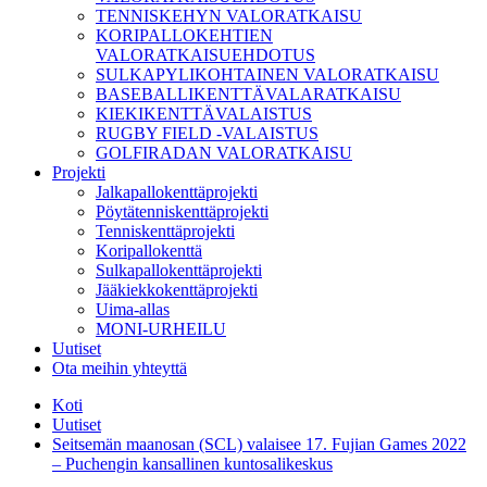
TENNISKEHYN VALORATKAISU
KORIPALLOKEHTIEN
VALORATKAISUEHDOTUS
SULKAPYLIKOHTAINEN VALORATKAISU
BASEBALLIKENTTÄVALARATKAISU
KIEKIKENTTÄVALAISTUS
RUGBY FIELD -VALAISTUS
GOLFIRADAN VALORATKAISU
Projekti
Jalkapallokenttäprojekti
Pöytätenniskenttäprojekti
Tenniskenttäprojekti
Koripallokenttä
Sulkapallokenttäprojekti
Jääkiekkokenttäprojekti
Uima-allas
MONI-URHEILU
Uutiset
Ota meihin yhteyttä
Koti
Uutiset
Seitsemän maanosan (SCL) valaisee 17. Fujian Games 2022
– Puchengin kansallinen kuntosalikeskus