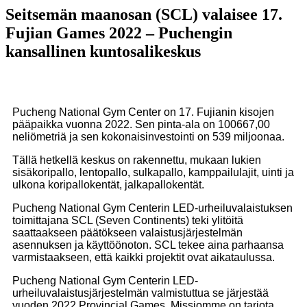
Seitsemän maanosan (SCL) valaisee 17.
Fujian Games 2022 – Puchengin
kansallinen kuntosalikeskus
Pucheng National Gym Center on 17. Fujianin kisojen
pääpaikka vuonna 2022. Sen pinta-ala on 100667,00
neliömetriä ja sen kokonaisinvestointi on 539 miljoonaa.
Tällä hetkellä keskus on rakennettu, mukaan lukien
sisäkoripallo, lentopallo, sulkapallo, kamppailulajit, uinti ja
ulkona koripallokentät, jalkapallokentät.
Pucheng National Gym Centerin LED-urheiluvalaistuksen
toimittajana SCL (Seven Continents) teki ylitöitä
saattaakseen päätökseen valaistusjärjestelmän
asennuksen ja käyttöönoton. SCL tekee aina parhaansa
varmistaakseen, että kaikki projektit ovat aikataulussa.
Pucheng National Gym Centerin LED-
urheiluvalaistusjärjestelmän valmistuttua se järjestää
vuoden 2022 Provincial Games. Missiomme on tarjota