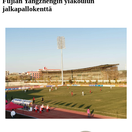
Fujian Yangzhengin yläkoulun
jalkapallokenttä