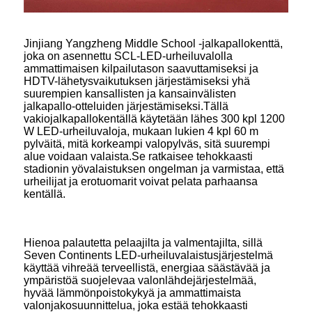
Jinjiang Yangzheng Middle School -jalkapallokenttä,
joka on asennettu SCL-LED-urheiluvalolla
ammattimaisen kilpailutason saavuttamiseksi ja
HDTV-lähetysvaikutuksen järjestämiseksi yhä
suurempien kansallisten ja kansainvälisten
jalkapallo-otteluiden järjestämiseksi.Tällä
vakiojalkapallokentällä käytetään lähes 300 kpl 1200
W LED-urheiluvaloja, mukaan lukien 4 kpl 60 m
pylväitä, mitä korkeampi valopylväs, sitä suurempi
alue voidaan valaista.Se ratkaisee tehokkaasti
stadionin yövalaistuksen ongelman ja varmistaa, että
urheilijat ja erotuomarit voivat pelata parhaansa
kentällä.
Hienoa palautetta pelaajilta ja valmentajilta, sillä
Seven Continents LED-urheiluvalaistusjärjestelmä
käyttää vihreää terveellistä, energiaa säästävää ja
ympäristöä suojelevaa valonlähdejärjestelmää,
hyvää lämmönpoistokykyä ja ammattimaista
valonjakosuunnittelua, joka estää tehokkaasti