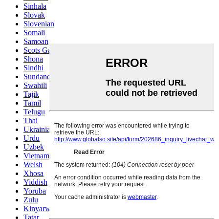
Sinhala
Slovak
Slovenian
Somali
Samoan
Scots Gaelic
Shona
Sindhi
Sundanese
Swahili
Tajik
Tamil
Telugu
Thai
Ukrainian
Urdu
Uzbek
Vietnamese
Welsh
Xhosa
Yiddish
Yoruba
Zulu
Kinyarwanda
Tatar