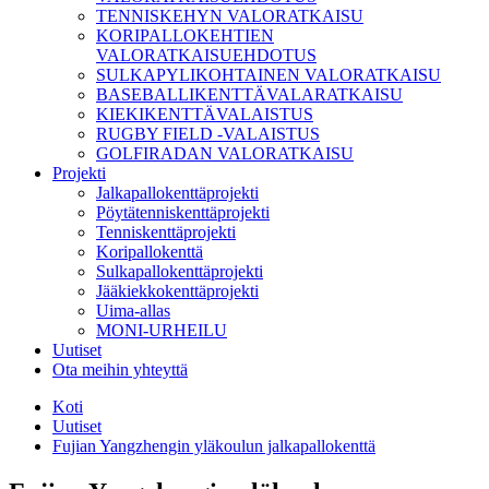
TENNISKEHYN VALORATKAISU
KORIPALLOKEHTIEN
VALORATKAISUEHDOTUS
SULKAPYLIKOHTAINEN VALORATKAISU
BASEBALLIKENTTÄVALARATKAISU
KIEKIKENTTÄVALAISTUS
RUGBY FIELD -VALAISTUS
GOLFIRADAN VALORATKAISU
Projekti
Jalkapallokenttäprojekti
Pöytätenniskenttäprojekti
Tenniskenttäprojekti
Koripallokenttä
Sulkapallokenttäprojekti
Jääkiekkokenttäprojekti
Uima-allas
MONI-URHEILU
Uutiset
Ota meihin yhteyttä
Koti
Uutiset
Fujian Yangzhengin yläkoulun jalkapallokenttä