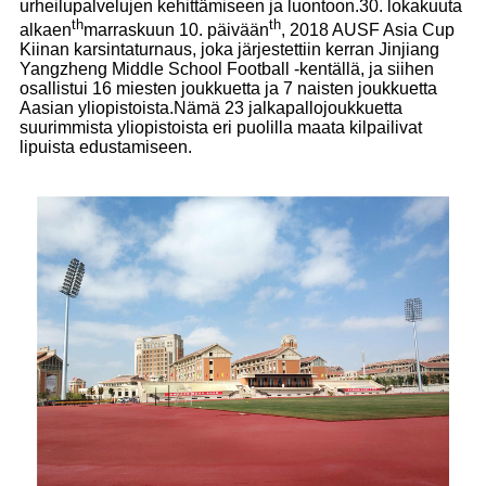
urheilupalvelujen kehittämiseen ja luontoon.30. lokakuuta
th
th
alkaen
marraskuun 10. päivään
, 2018 AUSF Asia Cup
Kiinan karsintaturnaus, joka järjestettiin kerran Jinjiang
Yangzheng Middle School Football -kentällä, ja siihen
osallistui 16 miesten joukkuetta ja 7 naisten joukkuetta
Aasian yliopistoista.Nämä 23 jalkapallojoukkuetta
suurimmista yliopistoista eri puolilla maata kilpailivat
lipuista edustamiseen.