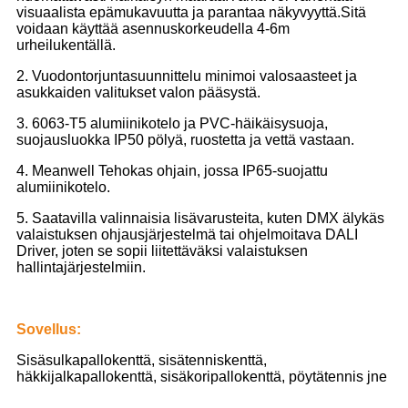
visuaalista epämukavuutta ja parantaa näkyvyyttä.Sitä
voidaan käyttää asennuskorkeudella 4-6m
urheilukentällä.
2. Vuodontorjuntasuunnittelu minimoi valosaasteet ja
asukkaiden valitukset valon pääsystä.
3. 6063-T5 alumiinikotelo ja PVC-häikäisysuoja,
suojausluokka IP50 pölyä, ruostetta ja vettä vastaan.
4. Meanwell Tehokas ohjain, jossa IP65-suojattu
alumiinikotelo.
5. Saatavilla valinnaisia ​​lisävarusteita, kuten DMX älykäs
valaistuksen ohjausjärjestelmä tai ohjelmoitava DALI
Driver, joten se sopii liitettäväksi valaistuksen
hallintajärjestelmiin.
Sovellus:
Sisäsulkapallokenttä, sisätenniskenttä,
häkkijalkapallokenttä, sisäkoripallokenttä, pöytätennis jne