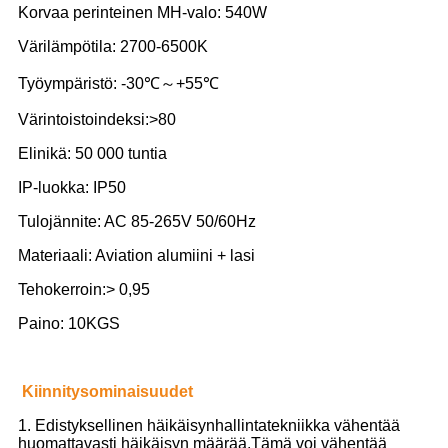
Korvaa perinteinen MH-valo: 540W
Värilämpötila: 2700-6500K
Työympäristö: -30℃～+55℃
Värintoistoindeksi:>80
Elinikä: 50 000 tuntia
IP-luokka: IP50
Tulojännite: AC 85-265V 50/60Hz
Materiaali: Aviation alumiini + lasi
Tehokerroin:> 0,95
Paino: 10KGS
Kiinnitysominaisuudet
1. Edistyksellinen häikäisynhallintatekniikka vähentää
huomattavasti häikäisyn määrää.Tämä voi vähentää