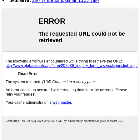
Seuraava:
280 W koripallokentän LED-valo