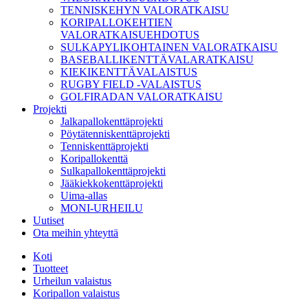
TENNISKEHYN VALORATKAISU
KORIPALLOKEHTIEN
VALORATKAISUEHDOTUS
SULKAPYLIKOHTAINEN VALORATKAISU
BASEBALLIKENTTÄVALARATKAISU
KIEKIKENTTÄVALAISTUS
RUGBY FIELD -VALAISTUS
GOLFIRADAN VALORATKAISU
Projekti
Jalkapallokenttäprojekti
Pöytätenniskenttäprojekti
Tenniskenttäprojekti
Koripallokenttä
Sulkapallokenttäprojekti
Jääkiekkokenttäprojekti
Uima-allas
MONI-URHEILU
Uutiset
Ota meihin yhteyttä
Koti
Tuotteet
Urheilun valaistus
Koripallon valaistus