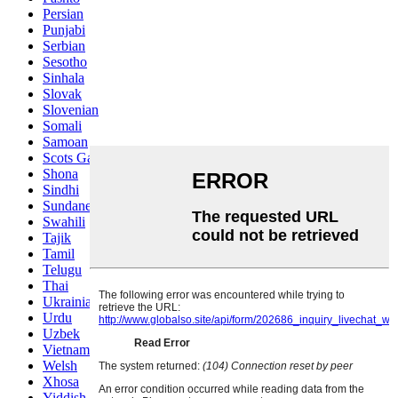
Persian
Punjabi
Serbian
Sesotho
Sinhala
Slovak
Slovenian
Somali
Samoan
Scots Gaelic
Shona
Sindhi
Sundanese
Swahili
Tajik
Tamil
Telugu
Thai
Ukrainian
Urdu
Uzbek
Vietnamese
Welsh
Xhosa
Yiddish